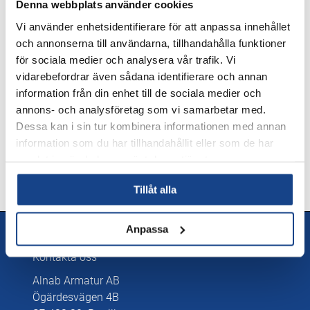
Denna webbplats använder cookies
Datablad
Vi använder enhetsidentifierare för att anpassa innehållet
och annonserna till användarna, tillhandahålla funktioner
Datablad engelska
LADDA NER
för sociala medier och analysera vår trafik. Vi
vidarebefordrar även sådana identifierare och annan
Manualer
information från din enhet till de sociala medier och
annons- och analysföretag som vi samarbetar med.
Datablad engelska
LADDA NER
Dessa kan i sin tur kombinera informationen med annan
information som du har tillhandahållit eller som de har
samlat in när du har använt deras tjänster.
Tillåt alla
Anpassa
Kontakt
Kontakta oss
Alnab Armatur AB
Ögärdesvägen 4B