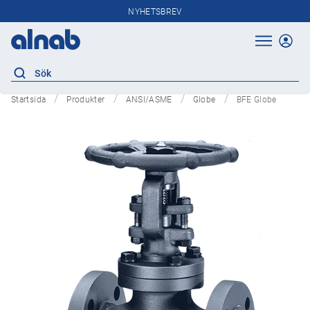
NYHETSBREV
Startsida
Produkter
ANSI/ASME
Globe
BFE Globe