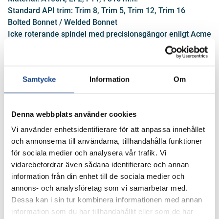
Standard API trim: Trim 8, Trim 5, Trim 12, Trim 16
Bolted Bonnet / Welded Bonnet
Icke roterande spindel med precisionsgängor enligt Acme
Eco-Seal Packbox. Godkänd för Low Fugitive Emission,
API624
NACE
Samtycke
Information
Om
FÅ OFFERT
Denna webbplats använder cookies
Vi använder enhetsidentifierare för att anpassa innehållet
och annonserna till användarna, tillhandahålla funktioner
Specifikation
för sociala medier och analysera vår trafik. Vi
vidarebefordrar även sådana identifierare och annan
information från din enhet till de sociala medier och
Dimensioner
1/2" - 1 1/2"
annons- och analysföretag som vi samarbetar med.
Dessa kan i sin tur kombinera informationen med annan
Tryckklass
150/2500
information som du har tillhandahållit eller som de har
Hus
A105N, LF2, 316