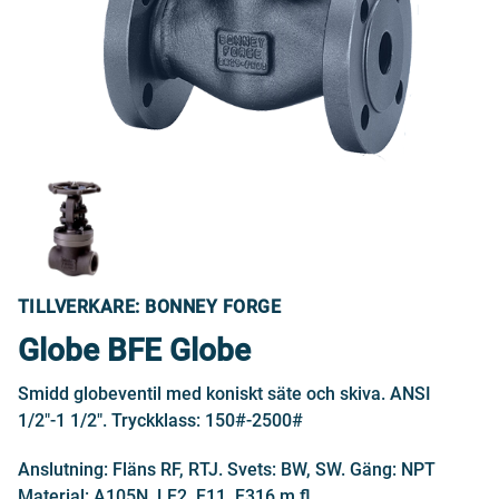
TILLVERKARE: BONNEY FORGE
Globe BFE Globe
Smidd globeventil med koniskt säte och skiva. ANSI
1/2"-1 1/2". Tryckklass: 150#-2500#
Anslutning: Fläns RF, RTJ. Svets: BW, SW. Gäng: NPT
Material: A105N, LF2, F11, F316 m.fl.