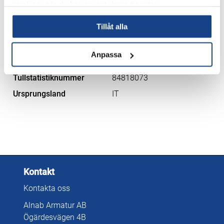
samlat in när du har använt deras tjänster.
Anslutning
SW, BW, NPT, Fl
Tillåt alla
Temp.
-47°C ─ 538°C
Innerdelar
Trim8, trim5, trim12, trim16
Anpassa
Manövrering
Handratt, El-don
Tullstatistiknummer
84818073
Ursprungsland
IT
Kontakt
Kontakta oss
Alnab Armatur AB
Ögärdesvägen 4B