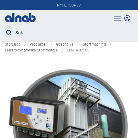
NYHETSBREV
Startsida
Produkter
Gasanalys
Stoftmätning
Elektrodynamiska Stoftmätare
Leak Alert 65