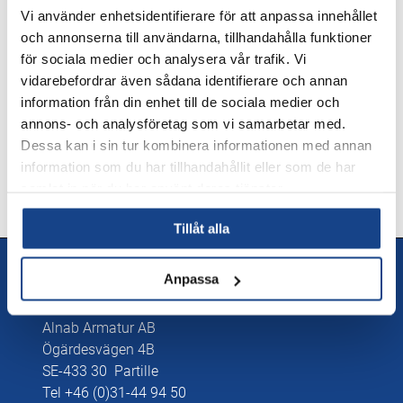
Vi använder enhetsidentifierare för att anpassa innehållet
Tekniska dokument
och annonserna till användarna, tillhandahålla funktioner
för sociala medier och analysera vår trafik. Vi
Datablad
vidarebefordrar även sådana identifierare och annan
information från din enhet till de sociala medier och
Datablad engelska
LADDA NER
annons- och analysföretag som vi samarbetar med.
Dessa kan i sin tur kombinera informationen med annan
information som du har tillhandahållit eller som de har
samlat in när du har använt deras tjänster.
Tillåt alla
Kontakt
Anpassa
Kontakta oss
Alnab Armatur AB
Ögärdesvägen 4B
SE-433 30 Partille
Tel +46 (0)31-44 94 50