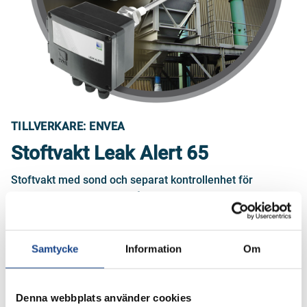
TILLVERKARE: ENVEA
Stoftvakt Leak Alert 65
Stoftvakt med sond och separat kontrollenhet för
filterövervakning. mA-utgång i 0-100%. Kan även
kalibreras i mg/m3 som option.
Samtycke
Information
Om
FÅ OFFERT
Denna webbplats använder cookies