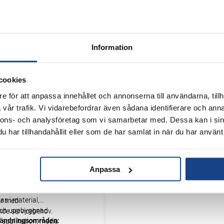
Information
D FTT
e Thermal Tape) är ett
lerband för
cookies
 applikationer där
e för att anpassa innehållet och annonserna till användarna, tillh
solering är svår eller
 installera,
vår trafik. Vi vidarebefordrar även sådana identifierare och anna
 i både varma och
 rör, böjar, ventiler
nnons- och analysföretag som vi samarbetar med. Dessa kan i sin
och bidrar till
a utrymmen.
har tillhandahållit eller som de har samlat in när du har använt 
rgiförluster,
nergieffektivitet och
arbetsmiljö genom
finns i olika
Anpassa
peraturer. Lösningen
och
äl för både
lasser och kan
drift och
s i material,
ar med
och uppbyggnad
de servicebehov.
vändningsområden:
 applikation, media