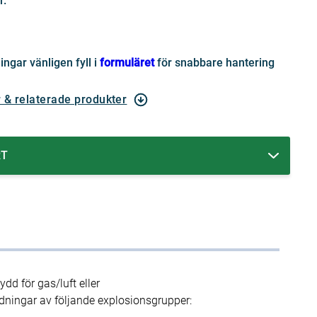
r.
ingar vänligen fyll i
formuläret
för snabbare hantering
r & relaterade produkter
RT
ydd för gas/luft eller
dningar av följande explosionsgrupper: