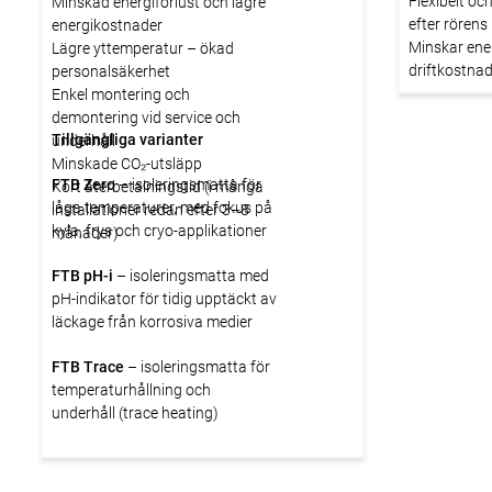
Flexibelt oc
Minskad energiförlust och lägre
efter rörens
energikostnader
Minskar ener
Lägre yttemperatur – ökad
driftkostna
personalsäkerhet
Lägre yttem
Enkel montering och
personalsäk
demontering vid service och
Tillgängliga varianter
Lämpligt fö
underhåll
temperature
Minskade CO₂-utsläpp
FTB Zero
– isoleringsmatta för
Enkel instal
Kort återbetalningstid (i många
låga temperaturer, med fokus på
utrymmen
installationer redan efter 3–8
kyla, frys och cryo-applikationer
månader)
FTB pH-i
– isoleringsmatta med
pH-indikator för tidig upptäckt av
läckage från korrosiva medier
FTB Trace
– isoleringsmatta för
temperaturhållning och
underhåll (trace heating)