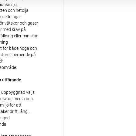
ionsmiljö.
ten och hetolja
kolledningar
ör vätskor och gaser
er med krav på
ållning eller minskad
ning
tt för både höga och
aturer, beroende på
ch
sområde.
h utförande
h uppbyggnad väljs
peratur, media och
miljö för att
äker drift, lång
ch god
nda.