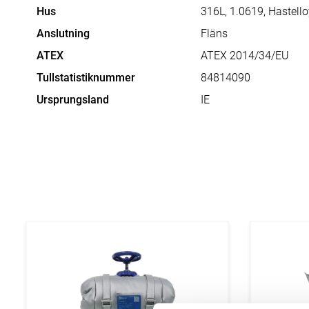
gasberedning
Hus
316L, 1.0619, Hastello
InSitu analysatorer
Stoftmätning
Anslutning
Fläns
Rökgasflöden
ATEX
ATEX 2014/34/EU
Luftkvalitetsmätning
Tullstatistiknummer
84814090
Fordonsövervakning
Ursprungsland
IE
Forskning och Industri
Inomhusluft
Omgivningsluft
Portabel utrustning
Säkerhetsutrustning
Interlock och ventillås
Sprängbleck
Säkerhetsventiler
Katastrofskydd
Flamdämpare
Tryckvakuum
Isolering