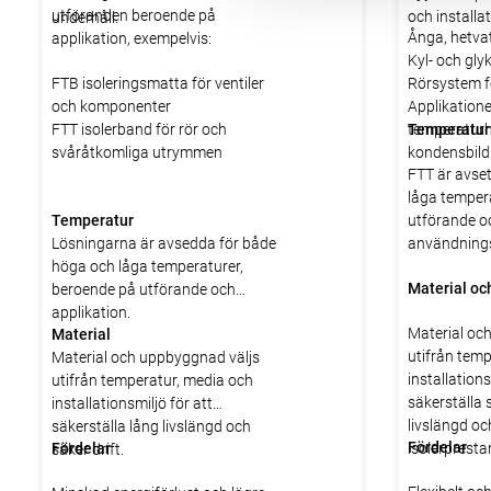
utföranden beroende på
och installat
underhåll.
Ånga, hetvat
applikation, exempelvis:
Kyl- och gly
FTB isoleringsmatta för ventiler
Rörsystem f
och komponenter
Applikation
FTT isolerband för rör och
temperaturh
Temperatur
svåråtkomliga utrymmen
kondensbild
FTT är avse
låga temper
Temperatur
utförande o
Lösningarna är avsedda för både
användning
höga och låga temperaturer,
Material oc
beroende på utförande och
applikation.
Material oc
Material
utifrån tem
Material och uppbyggnad väljs
installations
utifrån temperatur, media och
säkerställa s
installationsmiljö för att
livslängd o
säkerställa lång livslängd och
Fördelar
Fördelar
isolerpresta
säker drift.