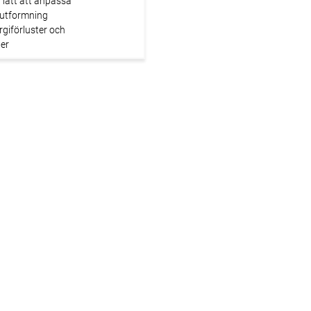
h lätt att anpassa
 utformning
giförluster och
der
peratur – förbättrad
erhet
r både höga
r och kyla
lation även i trånga