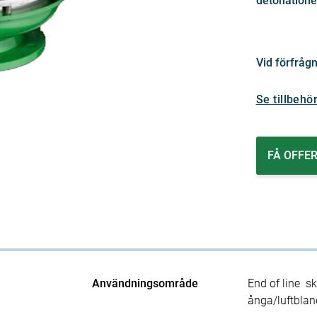
detonatione
Vid förfrågn
Se tillbehö
FÅ OFFE
Användningsområde
End of line sk
ånga/luftblan