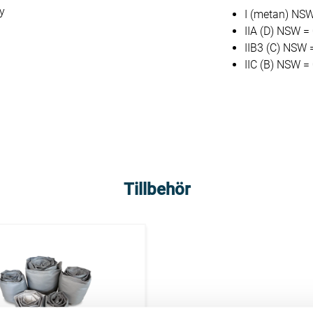
y
I (metan) NS
IIA (D) NSW 
IIB3 (C) NSW
IIC (B) NSW 
Tillbehör