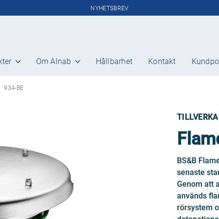
NYHETSBREV
kter
Om Alnab
Hållbarhet
Kontakt
Kundpo
ANSI/ASME
934-BE
Gate
Globe
TILLVERKA
Check
Plug
Flam
Safety equipment
Control valve
BS&B FlameS
Steam traps
senaste sta
Genom att a
används fla
rörsystem o