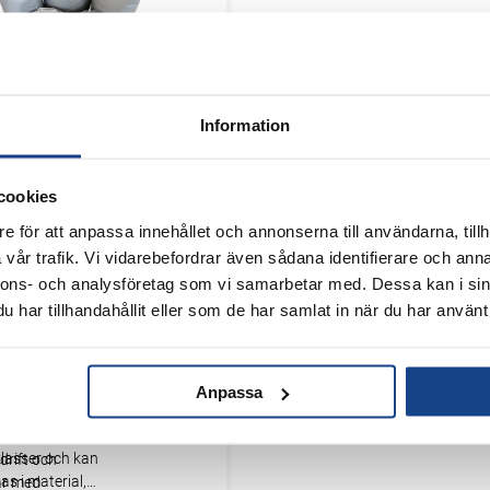
Information
D FTT
e Thermal Tape) är ett
cookies
lerband för
e för att anpassa innehållet och annonserna till användarna, tillh
 applikationer där
solering är svår eller
vår trafik. Vi vidarebefordrar även sådana identifierare och anna
 installera,
nnons- och analysföretag som vi samarbetar med. Dessa kan i sin
 i både varma och
 rör, böjar, ventiler
har tillhandahållit eller som de har samlat in när du har använt 
och bidrar till
a utrymmen.
rgiförluster,
nergieffektivitet och
arbetsmiljö genom
Anpassa
finns i olika
peraturer. Lösningen
och
äl för både
lasser och kan
drift och
s i material,
ar med