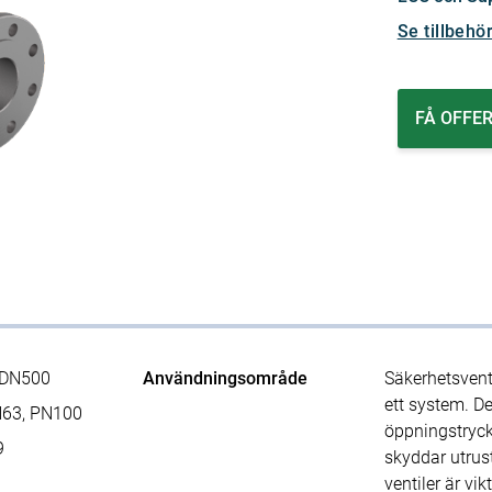
Se tillbehö
FÅ OFFE
xDN500
Användningsområde
Säkerhetsventi
ett system. D
N63, PN100
öppningstryck 
9
skyddar utrus
ventiler är vik