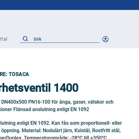
rtal
RE: TOSACA
hetsventil 1400
l DN400x500 PN16-100 för ånga, gaser, vätskor och
tioner Flänsad anslutning enligt EN 1092
utning enligt EN 1092. Kan fås som proportionell- eller
öppning. Material: Nodulärt järn, Kolstål, Rostfritt stål,
erDuplex. Temperaturområde: -28ºC till +350ºC