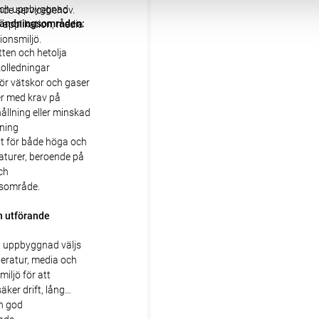
och uppbyggnad
de servicebehov.
vändningsområden:
 applikation, media
ionsmiljö.
ten och hetolja
kolledningar
ör vätskor och gaser
er med krav på
ållning eller minskad
ning
tt för både höga och
aturer, beroende på
ch
sområde.
h utförande
h uppbyggnad väljs
peratur, media och
miljö för att
äker drift, lång
ch god