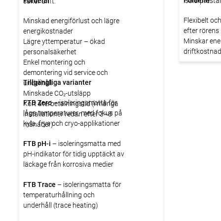
Fördelar
Fördelar
isolerpresta
säker drift.
Flexibelt oc
Minskad energiförlust och lägre
efter rörens
energikostnader
Minskar ener
Lägre yttemperatur – ökad
driftkostna
personalsäkerhet
Lägre yttem
Enkel montering och
personalsäk
demontering vid service och
Tillgängliga varianter
Lämpligt fö
underhåll
temperature
Minskade CO₂-utsläpp
FTB Zero
– isoleringsmatta för
Enkel instal
Kort återbetalningstid (i många
låga temperaturer, med fokus på
utrymmen
installationer redan efter 3–8
kyla, frys och cryo-applikationer
månader)
FTB pH-i
– isoleringsmatta med
pH-indikator för tidig upptäckt av
läckage från korrosiva medier
FTB Trace
– isoleringsmatta för
temperaturhållning och
underhåll (trace heating)