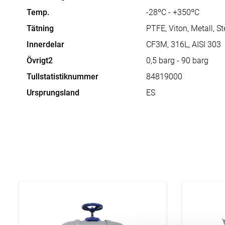
gasberedning
Temp.
InSitu analysatorer
-28ºC - +350ºC
Stoftmätning
Tätning
PTFE, Viton, Metall, Ste
Rökgasflöden
Innerdelar
CF3M, 316L, AISI 303
Luftkvalitetsmätning
Övrigt2
0,5 barg - 90 barg
Fordonsövervakning
Forskning och Industri
Tullstatistiknummer
84819000
Inomhusluft
Ursprungsland
ES
Omgivningsluft
Portabel utrustning
Säkerhetsutrustning
Interlock och ventillås
Sprängbleck
Säkerhetsventiler
Katastrofskydd
Flamdämpare
Tryckvakuum
Isolering