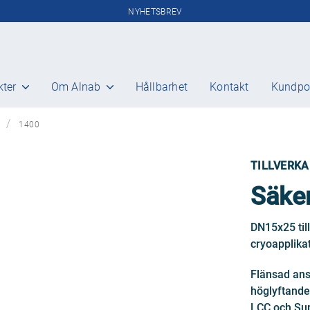
NYHETSBREV
kter
Om Alnab
Hållbarhet
Kontakt
Kundpo
ANSI/ASME
1400
Gate
Globe
TILLVERKA
Check
Plug
Säker
Safety equipment
Control valve
DN15x25 til
Steam traps
cryoapplika
Flänsad ansl
höglyftande 
LCC och Sup