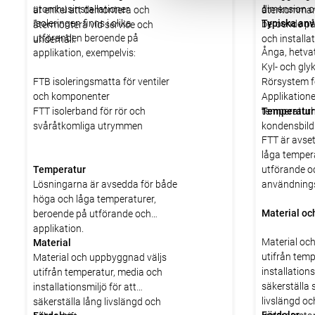
utomhusinstallationer.
dimension 
är enkel att demontera och
återkomman
Isoleringen finns i olika
Typiska an
beroende på
återmontera vid service och
utföranden beroende på
och installat
underhåll.
Ånga, hetvat
applikation, exempelvis:
Kyl- och gly
FTB isoleringsmatta för ventiler
Rörsystem f
och komponenter
Applikation
FTT isolerband för rör och
temperaturh
Temperatur
svåråtkomliga utrymmen
kondensbild
FTT är avse
låga temper
Temperatur
utförande o
Lösningarna är avsedda för både
användning
höga och låga temperaturer,
Material oc
beroende på utförande och
applikation.
Material oc
Material
utifrån tem
Material och uppbyggnad väljs
installations
utifrån temperatur, media och
säkerställa s
installationsmiljö för att
livslängd o
säkerställa lång livslängd och