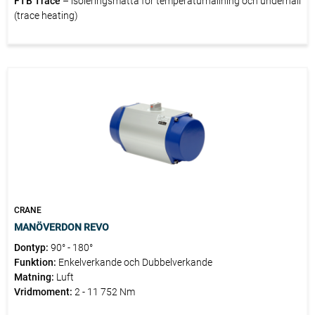
FTB Trace
– isoleringsmatta för temperaturhållning och underhåll
(trace heating)
CRANE
MANÖVERDON REVO
Dontyp:
90° - 180°
Funktion:
Enkelverkande och Dubbelverkande
Matning:
Luft
Vridmoment:
2 - 11 752 Nm