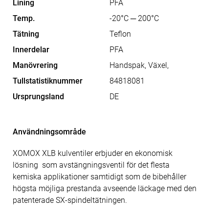
Lining
PFA
Temp.
-20°C ─ 200°C
Tätning
Teflon
Innerdelar
PFA
Manövrering
Handspak, Växel,
Tullstatistiknummer
84818081
Ursprungsland
DE
Användningsområde
XOMOX XLB kulventiler erbjuder en ekonomisk
lösning som avstängningsventil för det flesta
kemiska applikationer samtidigt som de bibehåller
högsta möjliga prestanda avseende läckage med den
patenterade SX-spindeltätningen.