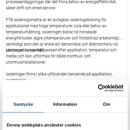
processanläggningar där det finns behov av energieffektivitet,
säker drift och enkel service.
FTB isoleringsmatta är en avtagbar isoleringslösning för
applikationer med höga temperaturer, kyla eller behov av
temperaturhållning. Isoleringen bidrar till minskade
energiförluster, lägre yttemperaturer och förbättrad arbetsmiljö,
samtidigt som den är enkel att demontera och återmontera vid
Lösningen är kundanpassad efter applikation, temperatur och
service och underhåll.
media och kan utformas för både inomhus- och
utomhusinstallationer.
Isoleringen finns i olika utföranden beroende på applikation,
exempelvis:
FTB isoleringsmatta för ventiler och komponenter
FTT isolerband för rör och svåråtkomliga utrymmen
Samtycke
Information
Om
Temperatur
Lösningarna är avsedda för både höga och låga temperaturer,
Denna webbplats använder cookies
beroende på utförande och applikation.