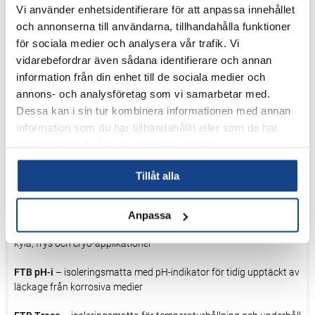
Vi använder enhetsidentifierare för att anpassa innehållet
Material
och annonserna till användarna, tillhandahålla funktioner
Material och uppbyggnad väljs utifrån temperatur, media och
för sociala medier och analysera vår trafik. Vi
installationsmiljö för att säkerställa lång livslängd och säker drift.
vidarebefordrar även sådana identifierare och annan
information från din enhet till de sociala medier och
Fördelar
annons- och analysföretag som vi samarbetar med.
Dessa kan i sin tur kombinera informationen med annan
Minskad energiförlust och lägre energikostnader
Lägre yttemperatur – ökad personalsäkerhet
information som du har tillhandahållit eller som de har
Enkel montering och demontering vid service och underhåll
samlat in när du har använt deras tjänster.
Minskade CO₂-utsläpp
Kort återbetalningstid (i många installationer redan efter 3–8
Tillåt alla
månader)
Tillgängliga varianter
Anpassa
FTB Zero
– isoleringsmatta för låga temperaturer, med fokus på
kyla, frys och cryo-applikationer
FTB pH-i
– isoleringsmatta med pH-indikator för tidig upptäckt av
läckage från korrosiva medier