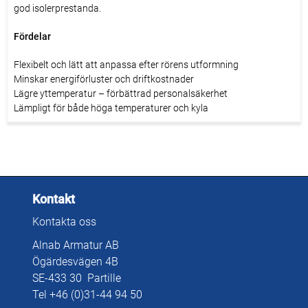
god isolerprestanda.
Fördelar
Flexibelt och lätt att anpassa efter rörens utformning
Minskar energiförluster och driftkostnader
Lägre yttemperatur – förbättrad personalsäkerhet
Lämpligt för både höga temperaturer och kyla
Enkel installation även i trånga utrymmen
Kontakt
Kontakta oss
Alnab Armatur AB
Ögärdesvägen 4B
SE-433 30 Partille
Tel +46 (0)31-44 94 50