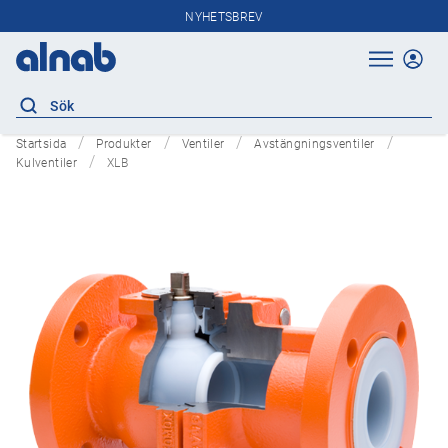
NYHETSBREV
Startsida
Produkter
Ventiler
Avstängningsventiler
Kulventiler
XLB