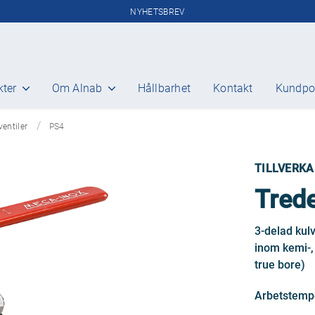
NYHETSBREV
kter
Om Alnab
Hållbarhet
Kontakt
Kundpo
Gasanalys
ventiler
PS4
Miljömätning
Miljörapportering
TILLVERKA
Extraktiva analysatorer
Gasberedning
Trede
Portabel FTIR analysator och
gasberedning
3-delad kulv
InSitu analysatorer
Stoftmätning
inom kemi-, 
Rökgasflöden
true bore)
Luftkvalitetsmätning
Arbetstempe
Fordonsövervakning