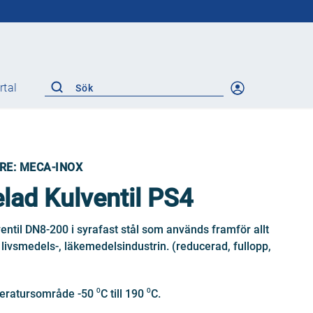
rtal
ANSI/ASME
Gate
Globe
RE: MECA-INOX
Check
Plug
lad Kulventil PS4
Safety equipment
Control valve
entil DN8-200 i syrafast stål som används framför allt
Steam traps
livsmedels-, läkemedelsindustrin. (reducerad, fullopp,
ratursområde -50 ⁰C till 190 ⁰C.