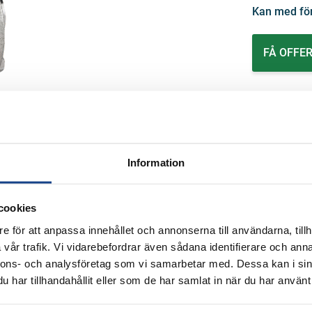
Forskning och Industri
Kan med för
Inomhusluft
Omgivningsluft
Portabel utrustning
FÅ OFFE
Säkerhetsutrustning
Interlock och ventillås
Sprängbleck
Säkerhetsventiler
Katastrofskydd
Flamdämpare
Information
Tryckvakuum
Isolering
r
cookies
e för att anpassa innehållet och annonserna till användarna, tillh
vår trafik. Vi vidarebefordrar även sådana identifierare och anna
nnons- och analysföretag som vi samarbetar med. Dessa kan i sin
har tillhandahållit eller som de har samlat in när du har använt 
TC