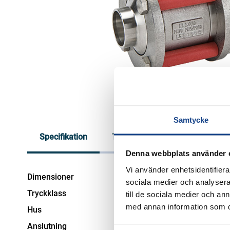
Sprängbleck
Värmeväxlare
Stoftmätning
Tubvärmeväxlare
Säkerhetsutrustning
Plattvärmeväxlare
Täthetsklasser för ventiler
Ångteknik
Systemlösningar för ånga
Frågor och svar
Ångkylning
Broschyrer & Valtabeller
Pannövervakning
Försäljnings- &
Ytavblåsning och bottenblåsning
Leveransvillkor
Nivåövervakning
Samtycke
Ledningsförmågemätning
Reklamation & Retur
Specifikation
Tekniska dokument
Filme
(konduktivitet)
Olje- och grumlighetsmätning
Kundportal
Denna webbplats använder 
Vi använder enhetsidentifierar
Dimensioner
DN8 - DN200
sociala medier och analysera 
Tryckklass
10/100
till de sociala medier och a
med annan information som du 
Hus
316L
Anslutning
Fl, BW, SW, BSP, NPT, 