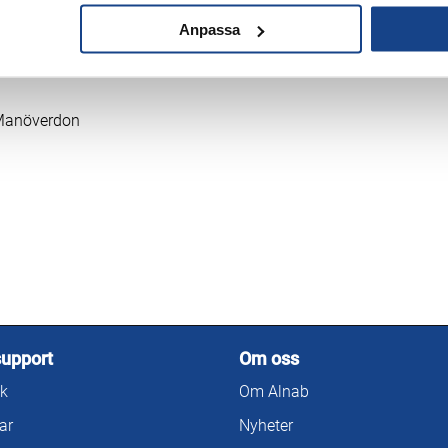
Anpassa
 Manöverdon
support
Om oss
k
Om Alnab
ar
Nyheter