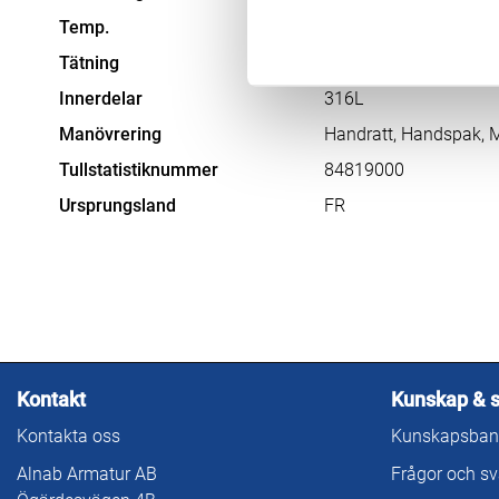
Temp.
-50°C ─ 190°C
Tätning
TFM1600
Innerdelar
316L
Manövrering
Handratt, Handspak,
Tullstatistiknummer
84819000
Ursprungsland
FR
Kontakt
Kunskap & 
Kontakta oss
Kunskapsban
Alnab Armatur AB
Frågor och sv