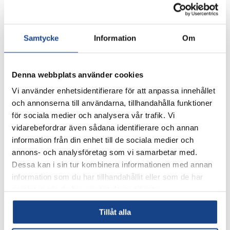
Mycket kostnadseffektiv eftersom kalibreringsgaser
inte krävs (AUTOCAL med omgivande luft)
Samtycke
Information
Om
Nollpunkten kalibreras med omgivningsluft och
känsligheten justeras in över hela mätområdet.
Hög selektivitet tack vare flerskiktsdetektorer t.ex. liten
Denna webbplats använder cookies
tvärkänslighet mot vattenånga
Vi använder enhetsidentifierare för att anpassa innehållet
Enkla att använda. Meny i klartext.
och annonserna till användarna, tillhandahålla funktioner
för sociala medier och analysera vår trafik. Vi
FÅ OFFERT
vidarebefordrar även sådana identifierare och annan
information från din enhet till de sociala medier och
annons- och analysföretag som vi samarbetar med.
Dessa kan i sin tur kombinera informationen med annan
Tekniska dokument
information som du har tillhandahållit eller som de har
samlat in när du har använt deras tjänster.
Datablad
Tillåt alla