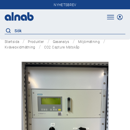
NYHETSBREV
Startsida
Produkter
Gasanalys
Miljömätning
Kväveoxidmätning
CO2 Capture Mätskåp