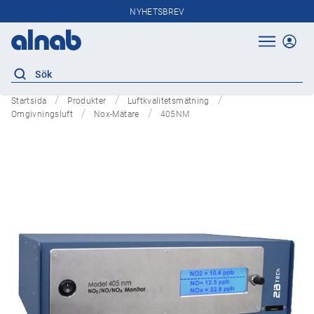
NYHETSBREV
Startsida
Produkter
Luftkvalitetsmätning
Omgivningsluft
Nox-Mätare
405NM