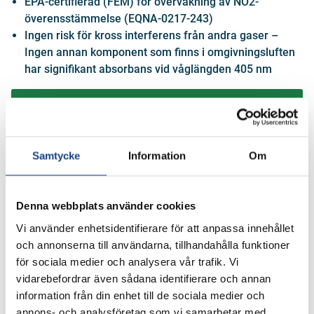
EPA-certifierad (FEM) för övervakning av NO2-
överensstämmelse (EQNA-0217-243)
Ingen risk för kross interferens från andra gaser –
Ingen annan komponent som finns i omgivningsluften
har signifikant absorbans vid våglängden 405 nm
FÅ OFFERT
Samtycke
Information
Om
Specifikation
Tekniska dokument
Denna webbplats använder cookies
Vi använder enhetsidentifierare för att anpassa innehållet
Mätområde
0 - 10 ppm
och annonserna till användarna, tillhandahålla funktioner
Teknologi
UV absobtion
för sociala medier och analysera vår trafik. Vi
Tullstatistiknummer
90275000
vidarebefordrar även sådana identifierare och annan
information från din enhet till de sociala medier och
Mätkomponent
NO2
annons- och analysföretag som vi samarbetar med.