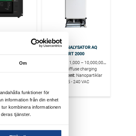
PALAS
R AE36S
PARTIKELANALYSATOR AQ
GUARD SMART 2000
ör banbrytande
Om
Mätområde:
1,000 – 10,000,000
kunskap på
partiklar/cm3
Teknologi:
Diffuse charging
tökade
Mätkomponent:
Nanopartiklar
det, nu 9
Matning:
115 - 240 VAC
bjuder
känd av ACTRIS.
andahålla funktioner för
svart sot data och
n information från din enhet
cerad
 tur kombinera informationen
av svart sot och
deras tjänster.
 sot. AE36s
edaste
svart sot på