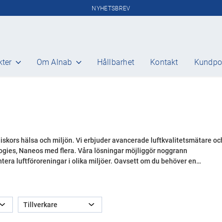
NYHETSBREV
kter
Om Alnab
Hållbarhet
Kontakt
Kundpo
ANSI/ASME
Gate
Globe
Check
Plug
niskors hälsa och miljön. Vi erbjuder avancerade luftkvalitetsmätare oc
Safety equipment
Våra lösningar möjliggör noggrann
Control valve
ntera luftföroreningar i olika miljöer. Oavsett om du behöver en
Steam traps
 utrustning för reglerande luftmätning, har vi produkter som ger dig
tta rätt lösning för dina behov inom partikelmätning och luftkvalitetsövervakning.
Läs vår guide om luftkvalitet
.
r partner Hansa Engineering erbjuder tekniskt optimerade system för
Tillverkare
ljö, installationsförutsättningar och tillgång till resurser som vat