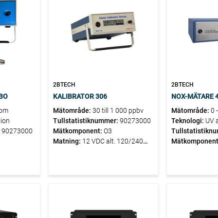
2BTECH
2BTECH
BO
KALIBRATOR 306
NOX-MÄTARE 
ppm
Mätområde:
30 till 1 000 ppbv
Mätområde:
0 
ion
Tullstatistiknummer:
90273000
Teknologi:
UV 
:
90273000
Mätkomponent:
O3
Tullstatistikn
Matning:
12 VDC alt. 120/240
Mätkomponent
VAC