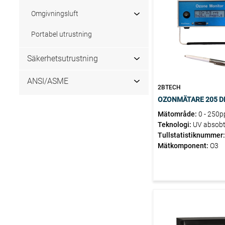
gasberedning
InSitu analysatorer
Omgivningsluft
Stoftmätning
Rökgasflöden
Portabel utrustning
Luftkvalitetsmätning
Säkerhetsutrustning
Fordonsövervakning
Forskning och Industri
ANSI/ASME
Inomhusluft
2BTECH
Omgivningsluft
OZONMÄTARE 205 D
Portabel utrustning
Mätområde:
0 - 250
Säkerhetsutrustning
Teknologi:
UV absobt
Interlock och ventillås
Tullstatistiknummer
Sprängbleck
Mätkomponent:
O3
Säkerhetsventiler
Katastrofskydd
Flamdämpare
Tryckvakuum
Isolering