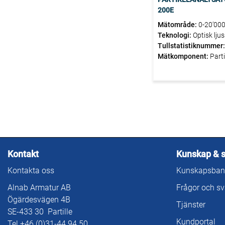
200E
Mätområde:
0-20’00
Teknologi:
Optisk lju
Tullstatistiknummer
Mätkomponent:
Parti
Kontakt
Kunskap & 
Kontakta oss
Kunskapsban
Alnab Armatur AB
Frågor och sv
Ögärdesvägen 4B
Tjänster
SE-433 30 Partille
Kundportal
Tel +46 (0)31-44 94 50