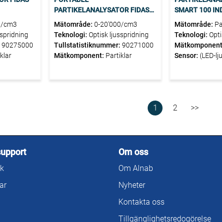
PARTIKELANALYSATOR FIDAS
SMART 100 I
FROG
0/cm3
Mätområde:
0-20’000/cm3
Mätområde:
Pa
sspridning
Teknologi:
Optisk ljusspridning
0,175 – 20 µm 
Teknologi:
Opti
:
90275000
Tullstatistiknummer:
90271000
IAHP-paket)
på enskilda part
Mätkomponent
klar
Mätkomponent:
Partiklar
elektrokemiska 
PM₄, PM₁₀, CN,
Sensor:
(LED-lj
och TVOC
partikelstorleks
långtidstabil),
temperatur, tryc
sensorer för ga
CO₂, TVOC, AQI,
Infektionsriski
1
2
>>
support
Om oss
k
Om Alnab
ar
Nyheter
Kontakta oss
Tillgänglighetsredogörelse