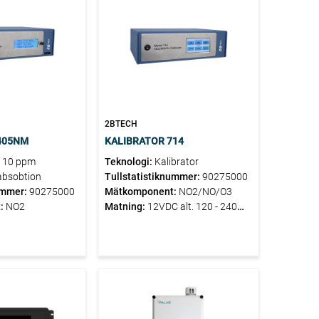
2BTECH
405NM
KALIBRATOR 714
- 10 ppm
Teknologi:
Kalibrator
absobtion
Tullstatistiknummer:
90275000
ummer:
90275000
Mätkomponent:
NO2/NO/O3
:
NO2
Matning:
12VDC alt. 120 - 240
VAC