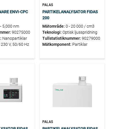
PALAS
NARE ENVI-CPC
PARTIKELANALYSATOR FIDAS
200
– 5,000 nm
Mätområde:
0 - 20 000 / cm3
ummer:
90275000
Teknologi:
Optisk ljusspridning
:
Nanopartiklar
Tullstatistiknummer:
90279000
 230 V, 50/60 Hz
Mätkomponent:
Partiklar
PALAS
YSATOR FIDAS
PARTIKELANALYSATOR FIDAS