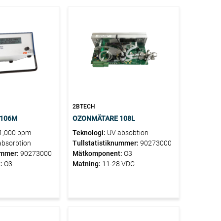
uder
er.
2BTECH
 106M
OZONMÄTARE 108L
1,000 ppm
Teknologi:
UV absobtion
absorbtion
Tullstatistiknummer:
90273000
ummer:
90273000
Mätkomponent:
O3
:
O3
Matning:
11-28 VDC