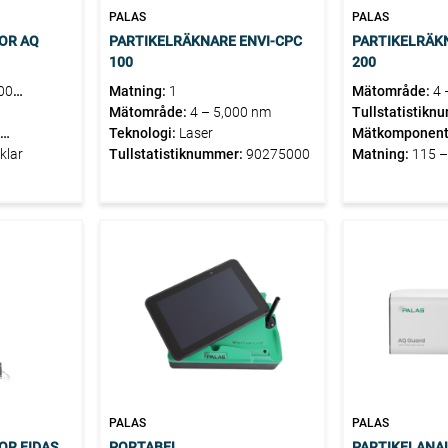
PALAS
PALAS
OR AQ
PARTIKELRÄKNARE ENVI-CPC
PARTIKELRÄK
100
200
00
Matning:
1
Mätområde:
4 
Mätområde:
4 – 5,000 nm
Tullstatistikn
Teknologi:
Laser
Mätkomponent
klar
Tullstatistiknummer:
90275000
Matning:
115 –
PALAS
PALAS
OR FIDAS
PORTABEL
PARTIKELANAL