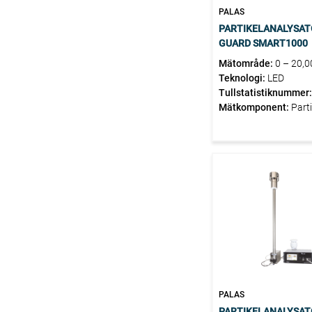
PALAS
PARTIKELANALYSAT
GUARD SMART1000
Mätområde:
0 – 20,0
particles/cm³
Teknologi:
LED
Tullstatistiknummer:
902730000
Mätkomponent:
Parti
PALAS
PARTIKELANALYSAT