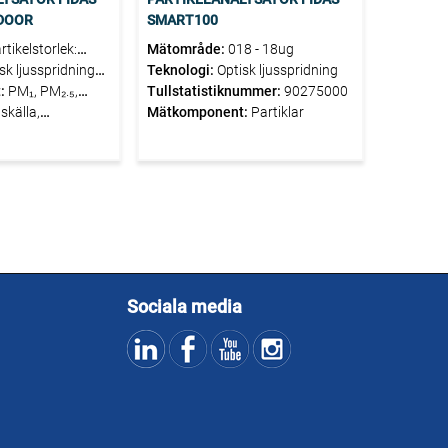
NDOOR
SMART100
rtikelstorlek:
Mätområde:
018 - 18ug
(0,15 µm med
sk ljusspridning
Teknologi:
Optisk ljusspridning
iklar,
:
PM₁, PM₂.₅,
Tullstatistiknummer:
90275000
sensorer för CO₂
uskälla,
Mätkomponent:
Partiklar
fördelning,
 elektrokemiska
k, luftfuktighet,
ser
ndex
Sociala media