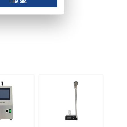
knologin är
Tillåt alla
ennier av
rbete och
tusentals
ch studier globalt.