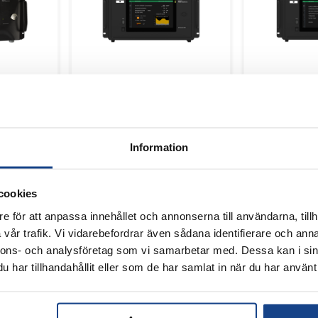
AEROSOL
AEROSOL
33
AETHALOMETER AE36
AETHALOMETE
bästa
AE36 hjälper
AE36s möjligg
Information
ning och
luftkvalitetsspecialister att öka
forskning och 
t som finns
kunskapen av innehållet i
aerosol. Det u
partikulärt material (PM)
våglängdsområ
cookies
luftföroreningar.
våglängder, er
 är
Erhåll realtids data och få
AE36s är god
e för att anpassa innehållet och annonserna till användarna, tillh
högkvalitativa 
års
noggranna data du kan lita på,
vår trafik. Vi vidarebefordrar även sådana identifierare och anna
möjliggör avan
ling.
med mindre arbetsbelastning.
nnons- och analysföretag som vi samarbetar med. Dessa kan i sin
källfördelning 
granna och
har tillhandahållit eller som de har samlat in när du har använt 
analys av brun
AE36 är godkänd av ACTRIS.
sintervall så
erbjuder det br
mest
.
mätområdet av 
 i världen