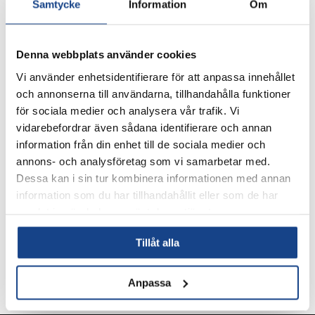
Samtycke
Information
Om
Denna webbplats använder cookies
Vi använder enhetsidentifierare för att anpassa innehållet
och annonserna till användarna, tillhandahålla funktioner
för sociala medier och analysera vår trafik. Vi
vidarebefordrar även sådana identifierare och annan
information från din enhet till de sociala medier och
ROTORK
annons- och analysföretag som vi samarbetar med.
KEDJEHJUL CL
Dessa kan i sin tur kombinera informationen med annan
Dontyp:
Manuell
information som du har tillhandahållit eller som de har
Övrigt:
För handratt 50 - 660 mm
samlat in när du har använt deras tjänster.
Tullstatistiknummer:
84834051
Ursprungsland:
GB
Tillåt alla
Anpassa