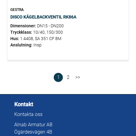
GESTRA
DISCO KÄGELBACKVENTIL RK86A
Dimensioner:
DN15 - DN200
Tryckklass:
10/40, 150/300
Hus:
1.4408, SA 351 CF 8M
Anslutning:
Insp
1
2
>>
Kontakt
Kontakta oss
Alnab Armatur AB
Ögärdesvägen 4B