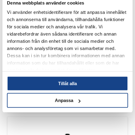
Denna webbplats använder cookies
Vi använder enhetsidentifierare för att anpassa innehållet
och annonserna till användarna, tillhandahålla funktioner
för sociala medier och analysera vår trafik. Vi
vidarebefordrar även sådana identifierare och annan
information från din enhet till de sociala medier och
annons- och analysföretag som vi samarbetar med.
Dessa kan i sin tur kombinera informationen med annan
STAITECH
information som du har tillhandahållit eller som de har
BACKVENTIL HCV01
samlat in när du har använt deras tjänster.
Dimensioner:
3/4"- 4"
Tillåt alla
Tryckklass:
50
Hus:
316L
Anslutning:
TC
Anpassa