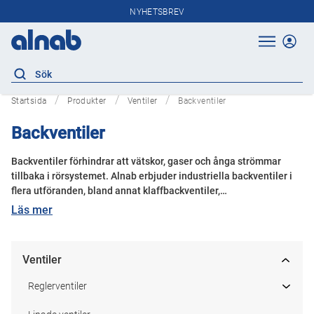
NYHETSBREV
Startsida
Produkter
Ventiler
Backventiler
Backventiler
Backventiler förhindrar att vätskor, gaser och ånga strömmar
tillbaka i rörsystemet. Alnab erbjuder industriella backventiler i
flera utföranden, bland annat klaffbackventiler,
dubbelklaffbackventiler, discobackventiler, kulbackventiler och
Läs mer
kägelbackventiler. Sortimentet omfattar backventiler för olika
media, tryckklasser, temperaturer och anslutningar – från
kompakta ventiler för inspänning mellan flänsar till flänsade och
Ventiler
svetsade utföranden för krävande processer.
Reglerventiler