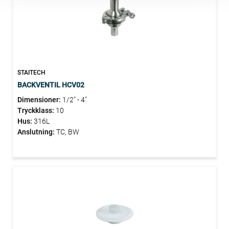
STAITECH
BACKVENTIL HCV02
Dimensioner:
1/2" - 4"
Tryckklass:
10
Hus:
316L
Anslutning:
TC, BW