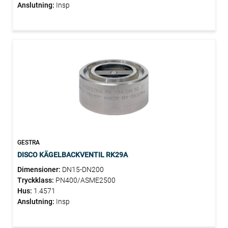
Anslutning:
Insp
GESTRA
DISCO KÄGELBACKVENTIL RK29A
Dimensioner:
DN15-DN200
Tryckklass:
PN400/ASME2500
Hus:
1.4571
Anslutning:
Insp