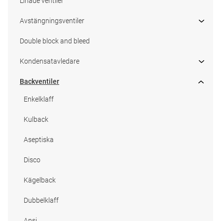
Linade ventiler
Avstängningsventiler
Double block and bleed
Kondensatavledare
Backventiler
Enkelklaff
Kulback
Aseptiska
Disco
Kägelback
Dubbelklaff
Ansi