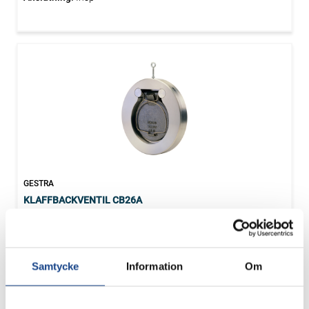
GESTRA
KLAFFBACKVENTIL CB26A
Dimensioner:
DN50 - DN300
Tryckklass:
6/40
Hus:
1.4571, 1.4581
Anslutning:
Insp
Samtycke
Information
Om