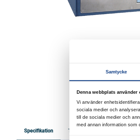
Sprängbleck
Värmeväxlare
Stoftmätning
Tubvärmeväxlare
Säkerhetsutrustning
Plattvärmeväxlare
Täthetsklasser för ventiler
Ångteknik
Systemlösningar för ånga
Frågor och svar
Ångkylning
Broschyrer & Valtabeller
Pannövervakning
Försäljnings- &
Ytavblåsning och bottenblåsning
Leveransvillkor
Nivåövervakning
Samtycke
Ledningsförmågemätning
Reklamation & Retur
(konduktivitet)
Olje- och grumlighetsmätning
Kundportal
Denna webbplats använder 
Vi använder enhetsidentifierar
sociala medier och analysera 
till de sociala medier och a
med annan information som du 
Specifikation
Tekniska dokument