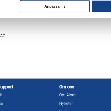
Anpassa
Användningsområde
Omgivningsluft
VAC
support
Om oss
k
Om Alnab
ar
Nyheter