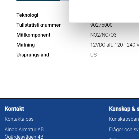
Teknologi
Kalibrator
Tullstatistiknummer
90275000
Mätkomponent
NO2/NO/O3
Matning
12VDC alt. 120 - 240 
Ursprungsland
US
Kontakt
Kunskap & 
Kontakta oss
Kunskapsban
Alnab Armatur AB
Frågor och sv
Ögärdesvägen 4B