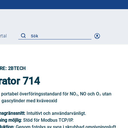
rtal
ANSI/ASME
Gate
Globe
RE: 2BTECH
Check
Plug
rator 714
Safety equipment
Control valve
h portabel överföringsstandard för NO₂, NO och O₃ utan
Steam traps
 gascylinder med kväveoxid
sgränssnitt
: Intuitivt och användarvänligt.
ning möjlig
: Stöd för Modbus TCP/IP.
uktion
: Genom fotolys av syre i skrubbad omgivningsluft.