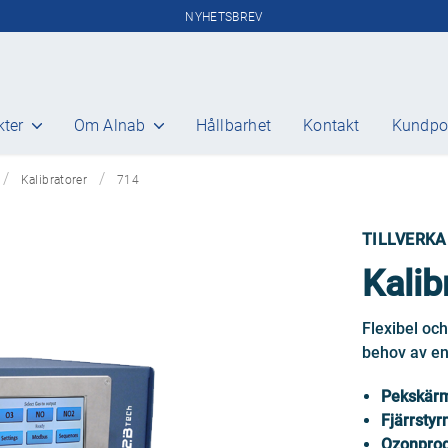
NYHETSBREV
kter
Om Alnab
Hållbarhet
Kontakt
Kundpo
Gasanalys
Kalibratorer
714
Miljömätning
Miljörapportering
TILLVERKA
Extraktiva analysatorer
Gasberedning
Kalib
Portabel FTIR analysator och
gasberedning
Flexibel oc
InSitu analysatorer
Stoftmätning
behov av en
Rökgasflöden
Pekskärm
Luftkvalitetsmätning
Fjärrstyr
Fordonsövervakning
Ozonprod