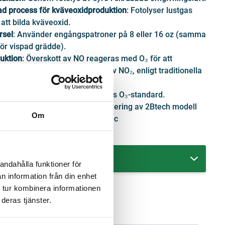
ad process för kväveoxidproduktion
: Fotolyser lustgas
 att bilda kväveoxid.
rsel
: Använder engångspatroner på 8 eller 16 oz (samma
ör vispad grädde).
uktion
: Överskott av NO reageras med O₃ för att
 kalibrerade koncentrationer av NO₂, enligt traditionella
breringsmetoder.
t till NIST
: Kopplad till 2B Techs O₃-standard.
ingsområde
: Designad för kalibrering av 2Btech modell
Om
O₂/NO/NOx-monitor och AQSync
tetsövervakningsstation.
RT
andahålla funktioner för
n information från din enhet
 tur kombinera informationen
deras tjänster.