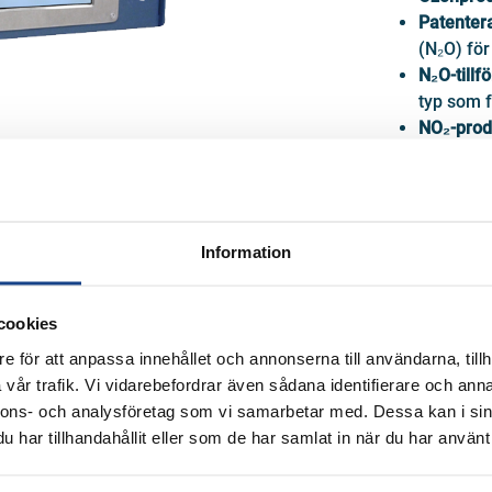
Forskning och Industri
Patenter
Inomhusluft
(N₂O) för
Omgivningsluft
N₂O-tillfö
Portabel utrustning
typ som f
Säkerhetsutrustning
NO₂-prod
Interlock och ventillås
producera
Sprängbleck
GPT-kali
Säkerhetsventiler
Spårbarhe
Katastrofskydd
Användn
Flamdämpare
Information
Tryckvakuum
405 nm N
Isolering
luftkvali
cookies
FÅ OFFE
e för att anpassa innehållet och annonserna till användarna, tillh
vår trafik. Vi vidarebefordrar även sådana identifierare och anna
nnons- och analysföretag som vi samarbetar med. Dessa kan i sin
har tillhandahållit eller som de har samlat in när du har använt 