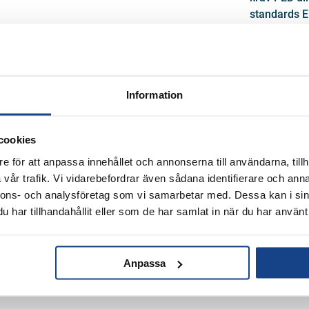
gasberedning
standards E
InSitu analysatorer
50156-1:2005
Stoftmätning
Rökgasflöden
vilket inneb
>0,5 micro
Luftkvalitetsmätning
Fordonsövervakning
Information
Forskning och Industri
FÅ OFFE
Inomhusluft
Omgivningsluft
cookies
Portabel utrustning
e för att anpassa innehållet och annonserna till användarna, tillh
vår trafik. Vi vidarebefordrar även sådana identifierare och anna
nnons- och analysföretag som vi samarbetar med. Dessa kan i sin
har tillhandahållit eller som de har samlat in när du har använt 
Användningsområde
Givare för hö
hetvattenpan
Anpassa