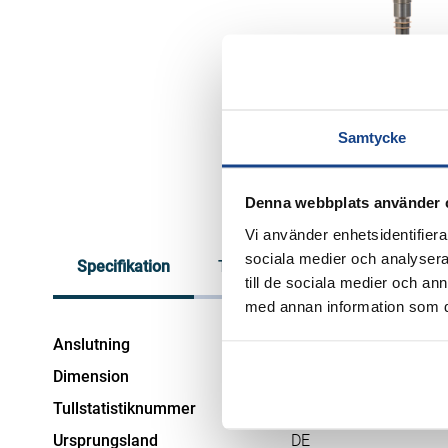
Sprängbleck
Värmeväxlare
Stoftmätning
Tubvärmeväxlare
Säkerhetsutrustning
Plattvärmeväxlare
Täthetsklasser för ventiler
Ångteknik
Systemlösningar för ånga
Frågor och svar
Ångkylning
Samtycke
Broschyrer & Valtabeller
Försäljnings- &
Denna webbplats använder 
Leveransvillkor
Vi använder enhetsidentifierar
sociala medier och analysera 
Specifikation
Tekniska dokument
till de sociala medier och a
med annan information som du 
Anslutning
G utv.
Dimension
1"
Tullstatistiknummer
90269000
Ursprungsland
DE