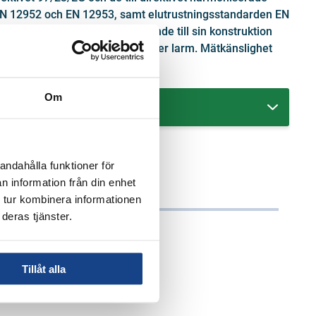
Plug
N 12952 och EN 12953, samt elutrustningsstandarden EN
Safety equipment
. Elektroden är självövervakande till sin konstruktion
Control valve
är att interna fel upptäcks och ger larm. Mätkänslighet
Steam traps
S/cm.
Om
RT
andahålla funktioner för
n information från din enhet
 tur kombinera informationen
deras tjänster.
gnivå övervakning i ång- och
nor
Tillåt alla