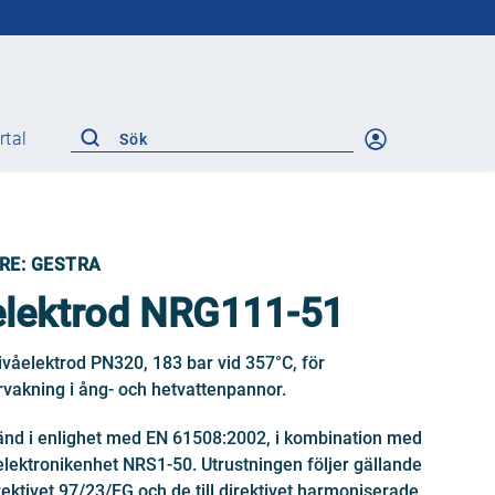
rtal
Säkerhetsutrustning
Interlock och ventillås
Sprängbleck
RE: GESTRA
Säkerhetsventiler
Katastrofskydd
elektrod NRG111-51
Flamdämpare
Tryckvakuum
ivåelektrod PN320, 183 bar vid 357°C, för
Isolering
vakning i ång- och hetvattenpannor.
ANSI/ASME
Gate
änd i enlighet med EN 61508:2002, i kombination med
Globe
 elektronikenhet NRS1-50. Utrustningen följer gällande
Check
ektivet 97/23/EG och de till direktivet harmoniserade