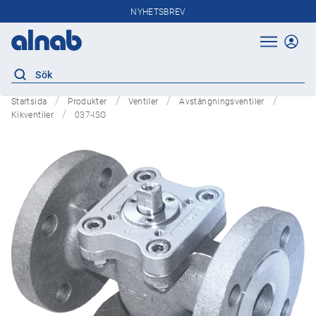
NYHETSBREV
Startsida
Produkter
Ventiler
Avstängningsventiler
Kikventiler
037-ISO