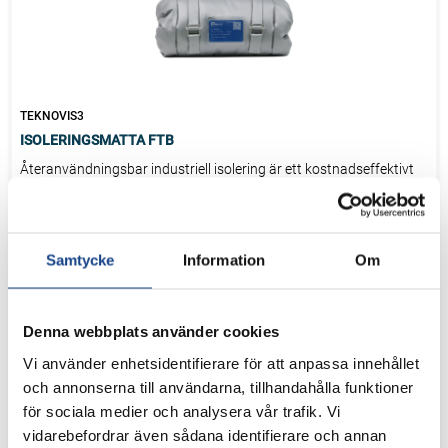
TEKNOVIS3
ISOLERINGSMATTA FTB
Återanvändningsbar industriell isolering är ett kostnadseffektivt
tillval för ventiler, flänsar, pumpar och rörsystem i
processanläggningar där det finns behov av energieffektivitet,
säker drift och enkel service.
Samtycke
Information
Om
FTB isoleringsmatta är en avtagbar isoleringslösning för
applikationer med höga temperaturer, kyla eller behov av
temperaturhållning. Isoleringen bidrar till minskade
Denna webbplats använder cookies
energiförluster, lägre yttemperaturer och förbättrad arbetsmiljö,
samtidigt som den är enkel att demontera och återmontera vid
Vi använder enhetsidentifierare för att anpassa innehållet
Lösningen är kundanpassad efter applikation, temperatur och
service och underhåll.
och annonserna till användarna, tillhandahålla funktioner
media och kan utformas för både inomhus- och
för sociala medier och analysera vår trafik. Vi
utomhusinstallationer.
vidarebefordrar även sådana identifierare och annan