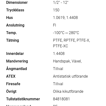
Dimensioner
1/2" - 12"
Tryckklass
150
Hus
1.0619, 1.4408
Anslutning
Fl
Temp.
-100°C ─ 280°C
Tätning
PTFE, RPTFE, PTFE-X,
PTFE-XC
Innerdelar
1.4408
Manövrering
Handspak, Växel,
Ångmantlad
Tillval
ATEX
Antistatisk utförande
Firesafe
Tillval
Övrigt
Olika kikutförande
Tullstatistiknummer
84818081