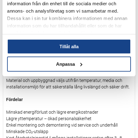
information från din enhet till de sociala medier och
Isoleringen finns i olika utföranden beroende på applikation,
exempelvis:
annons- och analysföretag som vi samarbetar med.
Dessa kan i sin tur kombinera informationen med annan
FTB isoleringsmatta för ventiler och komponenter
information som du har tillhandahållit eller som de har
FTT isolerband för rör och svåråtkomliga utrymmen
samlat in när du har använt deras tjänster.
Tillåt alla
Temperatur
Lösningarna är avsedda för både höga och låga temperaturer,
beroende på utförande och applikation.
Anpassa
Material
Material och uppbyggnad väljs utifrån temperatur, media och
installationsmiljö för att säkerställa lång livslängd och säker drift.
Fördelar
Minskad energiförlust och lägre energikostnader
Lägre yttemperatur – ökad personalsäkerhet
Enkel montering och demontering vid service och underhåll
Minskade CO₂-utsläpp