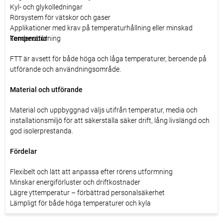
Kyl- och glykolledningar
Rörsystem för vätskor och gaser
Applikationer med krav på temperaturhållning eller minskad
kondensbildning
Temperatur
FTT är avsett för både höga och låga temperaturer, beroende på
utförande och användningsområde.
Material och utförande
Material och uppbyggnad väljs utifrån temperatur, media och
installationsmiljö för att säkerställa säker drift, lång livslängd och
god isolerprestanda.
Fördelar
Flexibelt och lätt att anpassa efter rörens utformning
Minskar energiförluster och driftkostnader
Lägre yttemperatur – förbättrad personalsäkerhet
Lämpligt för både höga temperaturer och kyla
Enkel installation även i trånga utrymmen