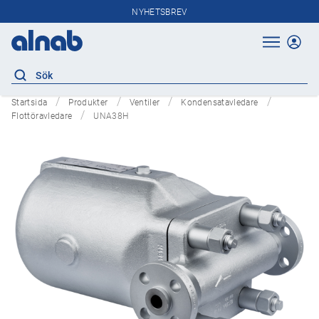
NYHETSBREV
Startsida
Produkter
Ventiler
Kondensatavledare
Flottöravledare
UNA38H