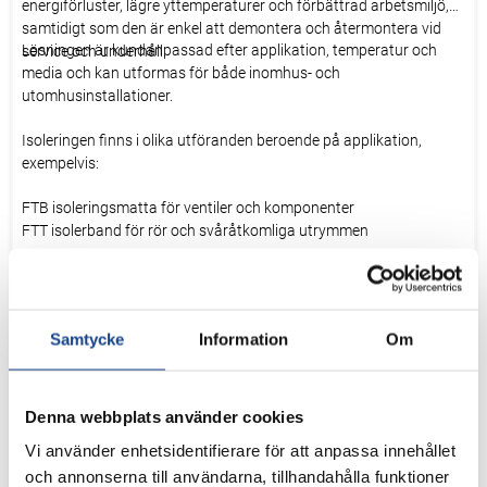
energiförluster, lägre yttemperaturer och förbättrad arbetsmiljö,
samtidigt som den är enkel att demontera och återmontera vid
Lösningen är kundanpassad efter applikation, temperatur och
service och underhåll.
media och kan utformas för både inomhus- och
utomhusinstallationer.
Isoleringen finns i olika utföranden beroende på applikation,
exempelvis:
FTB isoleringsmatta för ventiler och komponenter
FTT isolerband för rör och svåråtkomliga utrymmen
Temperatur
Lösningarna är avsedda för både höga och låga temperaturer,
Samtycke
Information
Om
beroende på utförande och applikation.
Material
Material och uppbyggnad väljs utifrån temperatur, media och
Denna webbplats använder cookies
installationsmiljö för att säkerställa lång livslängd och säker drift.
Vi använder enhetsidentifierare för att anpassa innehållet
och annonserna till användarna, tillhandahålla funktioner
Fördelar