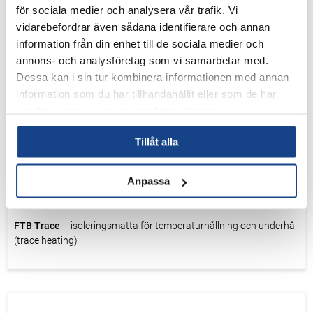
för sociala medier och analysera vår trafik. Vi
Minskad energiförlust och lägre energikostnader
vidarebefordrar även sådana identifierare och annan
Lägre yttemperatur – ökad personalsäkerhet
information från din enhet till de sociala medier och
Enkel montering och demontering vid service och underhåll
annons- och analysföretag som vi samarbetar med.
Minskade CO₂-utsläpp
Dessa kan i sin tur kombinera informationen med annan
Kort återbetalningstid (i många installationer redan efter 3–8
information som du har tillhandahållit eller som de har
månader)
samlat in när du har använt deras tjänster.
Tillgängliga varianter
FTB Zero
– isoleringsmatta för låga temperaturer, med fokus på
Tillåt alla
kyla, frys och cryo-applikationer
Anpassa
FTB pH-i
– isoleringsmatta med pH-indikator för tidig upptäckt av
läckage från korrosiva medier
FTB Trace
– isoleringsmatta för temperaturhållning och underhåll
(trace heating)