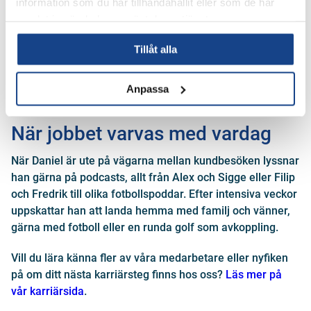
information som du har tillhandahållit eller som de har
gör verklig skillnad i driften. Lösningarna växer ofta fram
samlat in när du har använt deras tjänster.
genom att kombinera kundens kunskap om sin
anläggning med den samlade kompetensen hos
Tillåt alla
kollegorna. För Daniel handlar rollen om att förenkla
kundens arbete och bidra med lösningar som håller över
Anpassa
tid.
När jobbet varvas med vardag
När Daniel är ute på vägarna mellan kundbesöken lyssnar
han gärna på podcasts, allt från Alex och Sigge eller Filip
och Fredrik till olika fotbollspoddar. Efter intensiva veckor
uppskattar han att landa hemma med familj och vänner,
gärna med fotboll eller en runda golf som avkoppling.
Vill du lära känna fler av våra medarbetare eller nyfiken
på om ditt nästa karriärsteg finns hos oss?
Läs mer på
vår karriärsida
.