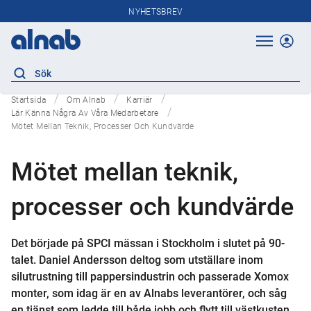
NYHETSBREV
Startsida
Om Alnab
Karriär
Lär Känna Några Av Våra Medarbetare
Mötet Mellan Teknik, Processer Och Kundvärde
Mötet mellan teknik,
processer och kundvärde
Det började på SPCI mässan i Stockholm i slutet på 90-
talet. Daniel Andersson deltog som utställare inom
silutrustning till pappersindustrin och passerade Xomox
monter, som idag är en av Alnabs leverantörer, och såg
en tjänst som ledde till både jobb och flytt till västkusten.