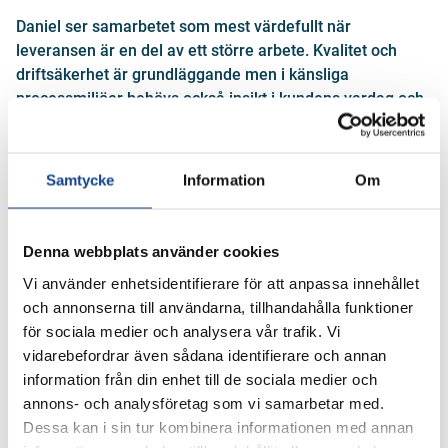
Daniel ser samarbetet som mest värdefullt när
leveransen är en del av ett större arbete. Kvalitet och
driftsäkerhet är grundläggande men i känsliga
processmiljöer behövs också insikt i kundens vardag och
ett aktivt engagemang i att lösa problemen tillsammans.
Ett bra samarbete bygger därför på tre delar: pålitliga
lösningar, förståelse för kundens applikation och ett
Samtycke
Information
Om
engagemang som sträcker sig längre än själva
beställningen.
Denna webbplats använder cookies
Utmaningar och erfarenhet som
Vi använder enhetsidentifierare för att anpassa innehållet
gör skillnad i kundens vardag
och annonserna till användarna, tillhandahålla funktioner
för sociala medier och analysera vår trafik. Vi
Kunderna vänder sig ofta till Daniel med frågor kring
vidarebefordrar även sådana identifierare och annan
lutapplikationer där ventiler riskerar att kärva eller ånga
information från din enhet till de sociala medier och
och kondensat där fel dimensionering leder till onödiga
annons- och analysföretag som vi samarbetar med.
driftstörningar. Här blir kombinationen av lång erfarenhet
Dessa kan i sin tur kombinera informationen med annan
och teknisk förståelse viktig för att hitta lösningar som