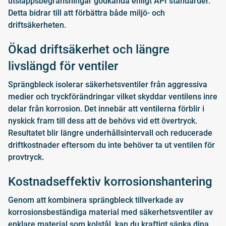
utsläppsbegränsningar godkända enligt API standarder.
Detta bidrar till att förbättra både miljö- och
driftsäkerheten.
Ökad driftsäkerhet och längre
livslängd för ventiler
Sprängbleck isolerar säkerhetsventiler från aggressiva
medier och tryckförändringar vilket skyddar ventilens inre
delar från korrosion. Det innebär att ventilerna förblir i
nyskick fram till dess att de behövs vid ett övertryck.
Resultatet blir längre underhållsintervall och reducerade
driftkostnader eftersom du inte behöver ta ut ventilen för
provtryck.
Kostnadseffektiv korrosionshantering
Genom att kombinera sprängbleck tillverkade av
korrosionsbeständiga material med säkerhetsventiler av
enklare material som kolstål, kan du kraftigt sänka dina