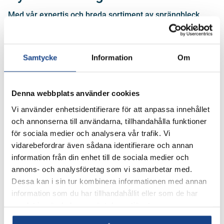
Med vår expertis och breda sortiment av sprängbleck
hjälper vi dig att optimera säkerheten i din anläggning.
Våra lösningar är inte bara designade för att uppfylla de
högsta industristandarderna, de kan även anpassas för
Samtycke
Information
Om
att möta de unika behoven i din verksamhet. När du väljer
sprängbleck från Alnab får du:
Denna webbplats använder cookies
Ökad säkerhet för personal och utrustning.
Vi använder enhetsidentifierare för att anpassa innehållet
Minskade driftkostnader genom färre
och annonserna till användarna, tillhandahålla funktioner
underhållsbehov.
för sociala medier och analysera vår trafik. Vi
Hållbarhet och prestanda för långsiktig trygghet.
vidarebefordrar även sådana identifierare och annan
information från din enhet till de sociala medier och
annons- och analysföretag som vi samarbetar med.
Dessa kan i sin tur kombinera informationen med annan
Läs mer om sprängbleck
information som du har tillhandahållit eller som de har
samlat in när du har använt deras tjänster.