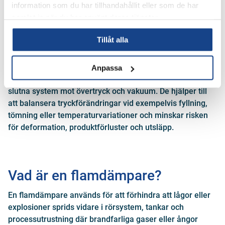
information som du har tillhandahållit eller som de har
samlat in när du har använt deras tjänster.
Vad används
Tillåt alla
tryck-/vakuumventiler till?
Anpassa
Tryck-/vakuumventiler används för att skydda tankar och
slutna system mot övertryck och vakuum. De hjälper till
att balansera tryckförändringar vid exempelvis fyllning,
tömning eller temperaturvariationer och minskar risken
för deformation, produktförluster och utsläpp.
Vad är en flamdämpare?
En flamdämpare används för att förhindra att lågor eller
explosioner sprids vidare i rörsystem, tankar och
processutrustning där brandfarliga gaser eller ångor