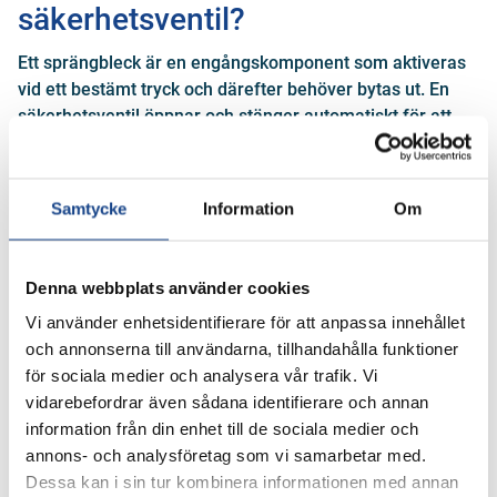
säkerhetsventil?
Ett sprängbleck är en engångskomponent som aktiveras
vid ett bestämt tryck och därefter behöver bytas ut. En
säkerhetsventil öppnar och stänger automatiskt för att
avlasta övertryck och kan användas upprepade gånger. I
många processer kombineras sprängbleck och
säkerhetsventiler för att skapa extra säkerhet och skydda
Samtycke
Information
Om
utrustningen.
Denna webbplats använder cookies
Hur fungerar en säkerhetsventil?
Vi använder enhetsidentifierare för att anpassa innehållet
och annonserna till användarna, tillhandahålla funktioner
En säkerhetsventil skyddar trycksatta system genom att
för sociala medier och analysera vår trafik. Vi
automatiskt öppna när trycket överstiger ett förinställt
vidarebefordrar även sådana identifierare och annan
värde. När trycket återgår till normal nivå stänger ventilen
information från din enhet till de sociala medier och
igen, vilket bidrar till säker drift och skydd mot övertryck i
annons- och analysföretag som vi samarbetar med.
industriella processer.
Dessa kan i sin tur kombinera informationen med annan